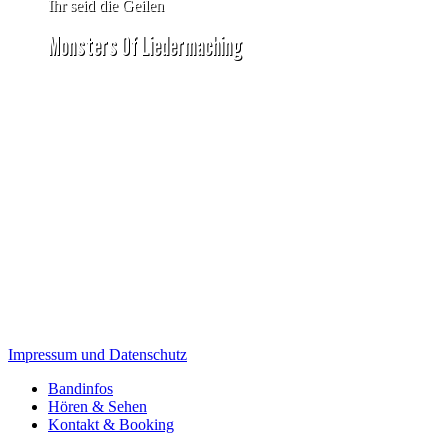
Ihr seid die Geilen
Monsters Of Liedermaching
Unsere Mucke gibts auf
Apple Music
Spotify
Amazon
Impressum und Datenschutz
Close
Bandinfos
Menu
Hören & Sehen
Kontakt & Booking