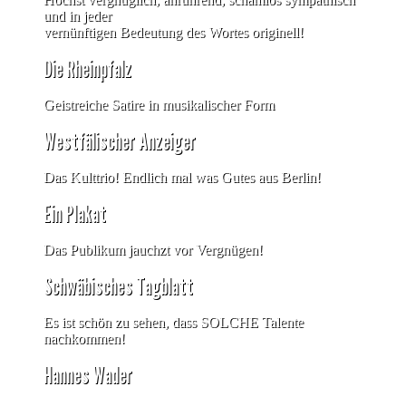
und in jeder
vernünftigen Bedeutung des Wortes originell!
Die Rheinpfalz
Geistreiche Satire in musikalischer Form
Westfälischer Anzeiger
Das Kulttrio! Endlich mal was Gutes aus Berlin!
Ein Plakat
Das Publikum jauchzt vor Vergnügen!
Schwäbisches Tagblatt
Es ist schön zu sehen, dass SOLCHE Talente
nachkommen!
Hannes Wader