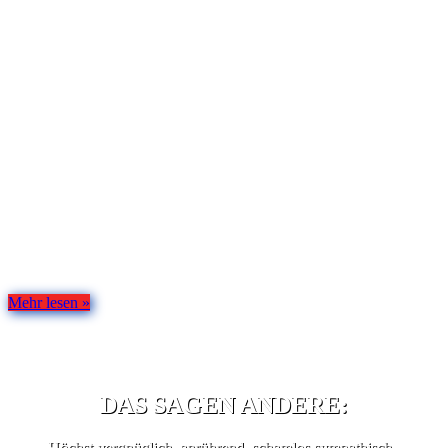
LIEDER­MACHING­­
KABARETT & SYNAPSEN­­
SILVESTER
UND JETZT ZUR BAND:
Eine Geige, zwei Gitarren, drei Stimmen und mindestens vier
unerwartete Abzweigungen. Wortjongleure und Klangdompteure in
einem Musiversum aus tiefem Blödsinn und entblößendem Tiefsinn.
Liedkabarett und Emotionspflege für diverse Publikumsorgane.
Mehr lesen »
DAS SAGEN ANDERE:
Höchst vergnüglich, anrührend, schamlos sympathisch