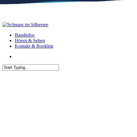
Skip
to
main
content
Menu
Bandinfos
Hören & Sehen
Kontakt & Booking
facebook
youtube
instagram
Close
Search